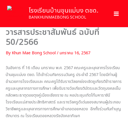
Skip
โรงเรียนบ้านขุนแม่บง ตชด.
to
content
BANKHUNMAEBONG SCHOOL
วารสารประชาสัมพันธ์ ฉบับที่
50/2566
By
Khun Mae Bong School
/
มกราคม 16, 2567
วันอังคาร ที่ 16 เดือน มกราคม พ.ศ. 2567 คณะครูและบุคลากรโรงเรียน
บ้านขุนแม่บง ตชด. ได้เข้าร่วมกิจกรรมวันครู ประจำปี 2567 โดยมีท่านผู้
อำนวยการโรงเรียนและ คณะครูได้รับรางวัลยกย่องเชิดชูเกียรติข้าราชการ
ครูและบุคลากรทางการศึกษา เพื่อรับรางวัลเกียรติบัตรและวัตถุมงคลเข็ม
กลัดพระธาตุดอยตุงคู่เมืองเชียงราย ณ หอประชุมเทิดไท้มหาราชินี
โรงเรียนแม่สายประสิทธิศาสตร์ และรางวัลครูดีเด่นของสมาคมผู้ประกอบ
วิชาชีพครูและบุคลากรทางการศึกษาอำเภอดอยหลวง อีกทั้งร่วมกันทำบุญ
ตักบาตร ณ โรงเรียนดอยหลวงรัชมังคลาภิเษก