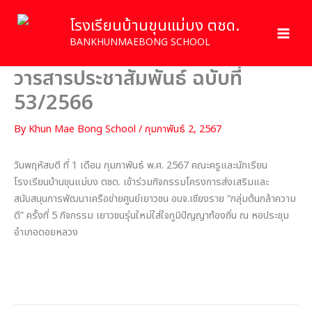
Skip
โรงเรียนบ้านขุนแม่บง ตชด.
to
content
BANKHUNMAEBONG SCHOOL
วารสารประชาสัมพันธ์ ฉบับที่
53/2566
By
Khun Mae Bong School
/
กุมภาพันธ์ 2, 2567
วันพฤหัสบดี ที่ 1 เดือน กุมภาพันธ์ พ.ศ. 2567 คณะครูและนักเรียน
โรงเรียนบ้านขุนแม่บง ตชด. เข้าร่วมกิจกรรมโครงการส่งเสริมและ
สนับสนุนการพัฒนาเครือข่ายศูนย์เยาวชน อบจ.เชียงราย “กลุ่มต้นกล้าความ
ดี” ครั้งที่ 5 กิจกรรม เยาวชนรุ่นใหม่ใส่ใจภูมิปัญญาท้องถิ่น ณ หอประชุม
อำเภอดอยหลวง