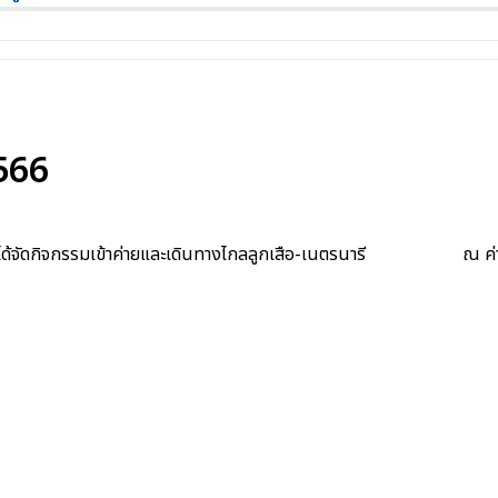
2566
ตชด. ได้จัดกิจกรรมเข้าค่ายและเดินทางไกลลูกเสือ-เนตรนารี ณ ค่ายล