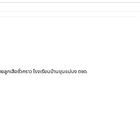
ูกเสือชั่วคราว โรงเรียนบ้านขุนแม่บง ตชด.