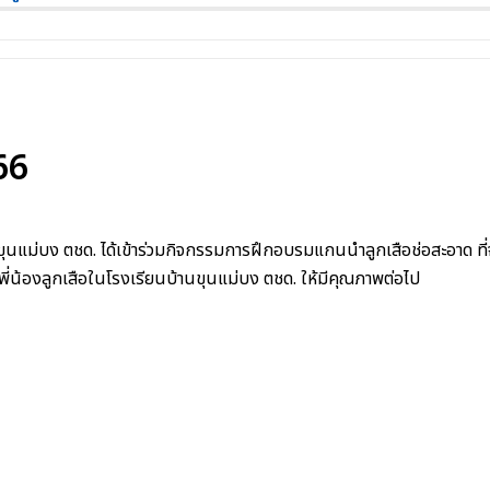
66
นขุนแม่บง ตชด. ได้เข้าร่วมกิจกรรมการฝึกอบรมแกนนำลูกเสือช่อสะอาด ท
ับพี่น้องลูกเสือในโรงเรียนบ้านขุนแม่บง ตชด. ให้มีคุณภาพต่อไป