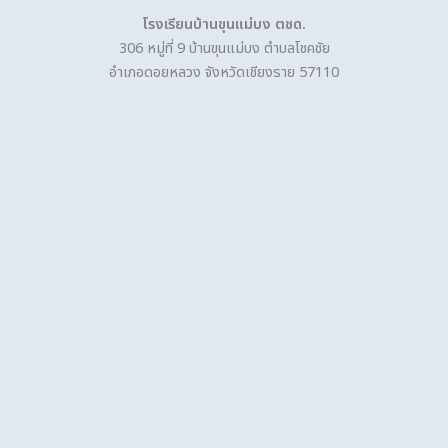
โรงเรียนบ้านขุนแม่บง ตชด.
306 หมู่ที่ 9 บ้านขุนแม่บง ตำบลโชคชัย
อำเภอดอยหลวง จังหวัดเชียงราย 57110