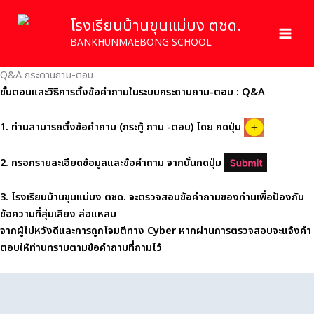
Skip
โรงเรียนบ้านขุนแม่บง ตชด.
to
content
BANKHUNMAEBONG SCHOOL
Q&A กระดานถาม-ตอบ
ขั้นตอนและวิธีการตั้งข้อคำถามในระบบกระดานถาม-ตอบ : Q&A
1.
ท่านสามารถตั้งข้อคำถาม (กระทู้ ถาม -ตอบ) โดย กดปุ่ม
2.
กรอกรายละเอียดข้อมูลและข้อคำถาม จากนั้น
กดปุ่ม
3. โรงเรียนบ้านขุนแม่บง ตชด. จะตรวจสอบข้อคำถามของท่านเพื่อป้องกัน
ข้อความที่สุ่มเสียง ล่อแหลม
จากผู้ไม่หวังดีและการถูกโจมตีทาง Cyber หากผ่านการตรวจสอบจะแจ้งคำ
ตอบให้ท่านทราบตามข้อคำถามที่ถามไว้