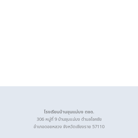
โรงเรียนบ้านขุนแม่บง ตชด.
306 หมู่ที่ 9 บ้านขุนแม่บง ตำบลโชคชัย
อำเภอดอยหลวง จังหวัดเชียงราย 57110