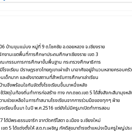
่ 306 บ้านขุนแม่บง หมู่ที่ 9 ต.โชคชัย อ.ดอยหลวง จ.เชียงราย
ำนักงานเขตพื้นที่การศึกษาประถมศึกษาเชียงราย เขต 3
ณะกรรมการการศึกษาขั้นพื้นฐาน กระทรวงศึกษาธิการ
ไม่มีโรงเรียน มีราษฎรชาวไทยภูเขาเผ่าเย้า มาอาศัยอยู่จำนวนหลายครอบครัว
นเด็กมาก และยังขาดสถานที่สำหรับการศึกษาเล่าเรียน
บ้านจึงพร้อมใจกันจัดตั้งโรงเรียนขึ้นมาหนึ่งหลัง
้วัสดุในท้องถิ่นทำการก่อสร้าง ทาง กก.ตชด.เขต 5 ได้สั่งสังกะสีมามุงหล
ความช่วยเหลือในการทำสนามโรงเรียนจากการร่วมมือของทุกๆ ฝ่าย
นโรงเรียนขึ้นมา ในปี พ.ศ.2516 แต่ยังไม่มีครูมาเปิดทำการสอน
7 ได้มีพระธรรมจาริก จากวัดศรีโสดา อ.เมือง จ.เชียงใหม่
 5 ได้แต่งตั้งให้ ส.ต.ท.เผชิญ ภัคดีสุข
มาดำรงตำแหน่งเป็นครูใหญ่ประจ