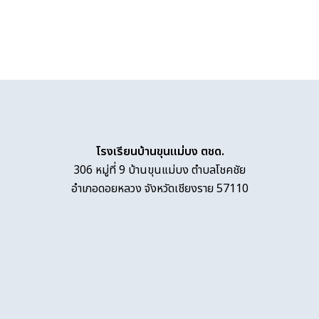
โรงเรียนบ้านขุนแม่บง ตชด.
306 หมู่ที่ 9 บ้านขุนแม่บง ตำบลโชคชัย
อำเภอดอยหลวง จังหวัดเชียงราย 57110