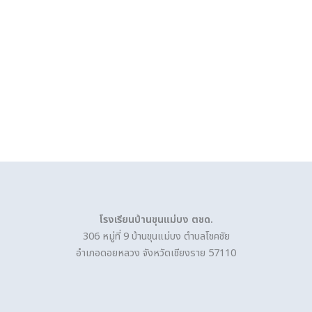
โรงเรียนบ้านขุนแม่บง ตชด.
306 หมู่ที่ 9 บ้านขุนแม่บง ตำบลโชคชัย
อำเภอดอยหลวง จังหวัดเชียงราย 57110