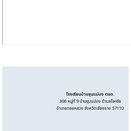
โรงเรียนบ้านขุนแม่บง ตชด.
306 หมู่ที่ 9 บ้านขุนแม่บง ตำบลโชคชัย
อำเภอดอยหลวง จังหวัดเชียงราย 57110