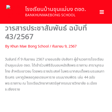
Skip
โรงเรียนบ้านขุนแม่บง ตชด.
to
content
BANKHUNMAEBONG SCHOOL
วารสารประชาสัมพันธ์ ฉบับที่
43/2567
By
Khun Mae Bong School
/
กันยายน 9, 2567
วันจันทร์ ที่ 9 กันยายน 2567 นายอมรชัย ปงลังกา ผู้อำนวยการโรงเรียน
บ้านขุนแม่บง ตชด. ได้เข้าร่วมพิธีรับมอบหนังสือพระราชทาน สารานุกรม
ไทย สำหรับเยาวชน โดยพระราชประสงค์ ในพระบาทสมเด็จพระบรมชนกา
ธิเบศร มหาภูมิพลอดุลยเดชมหาราช บรมนาถบพิตร เล่ม 44 ฉบับ
พระราชทาน ณ โรงเรียนวิทยาศาสตร์จุฬาภรณราชวิทยาลัย อ.เมือง
จ.เชียงราย