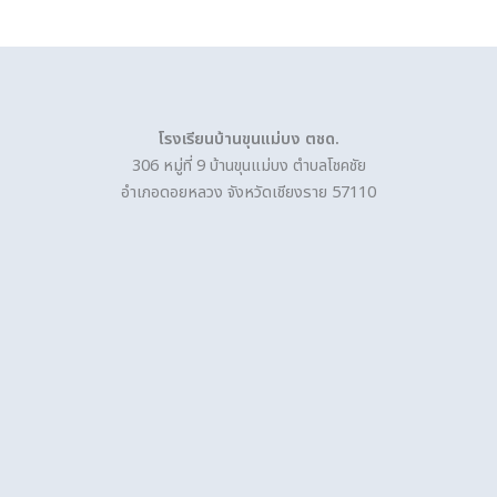
โรงเรียนบ้านขุนแม่บง ตชด.
306 หมู่ที่ 9 บ้านขุนแม่บง ตำบลโชคชัย
อำเภอดอยหลวง จังหวัดเชียงราย 57110